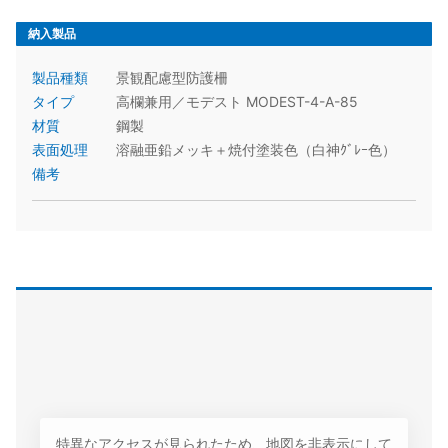
納入製品
製品種類
景観配慮型防護柵
タイプ
高欄兼用／モデスト MODEST-4-A-85
材質
鋼製
表面処理
溶融亜鉛メッキ＋焼付塗装色（白神ｸﾞﾚｰ色）
備考
特異なアクセスが見られたため、地図を非表示にして