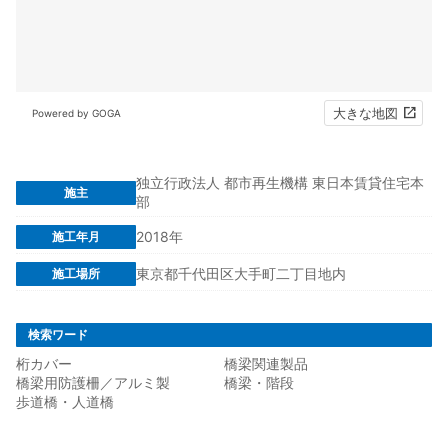
大きな地図
Powered by GOGA
独立行政法人 都市再生機構 東日本賃貸住宅本
施主
部
2018年
施工年月
東京都千代田区大手町二丁目地内
施工場所
検索ワード
桁カバー
橋梁関連製品
橋梁用防護柵／アルミ製
橋梁・階段
歩道橋・人道橋