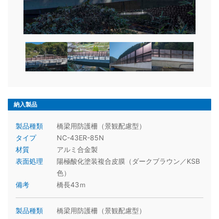
納入製品
製品種類
橋梁用防護柵（景観配慮型）
タイプ
NC-43ER-85N
材質
アルミ合金製
表面処理
陽極酸化塗装複合皮膜（ダークブラウン／KSB
色）
備考
橋長43ｍ
製品種類
橋梁用防護柵（景観配慮型）