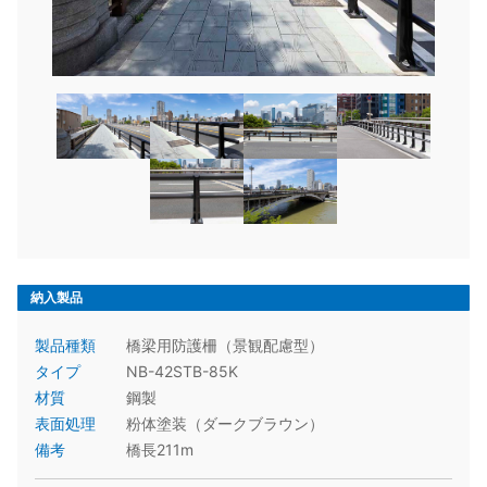
納入製品
製品種類
橋梁用防護柵（景観配慮型）
タイプ
NB-42STB-85K
材質
鋼製
表面処理
粉体塗装（ダークブラウン）
備考
橋長211m