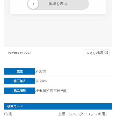
›
地図を表示
大きな地図
Powered by GOGA
所沢市
施主
2024年
施工年月
埼玉県所沢市日吉町
施工場所
検索ワード
EV塔
上屋・シェルター（デッキ用）