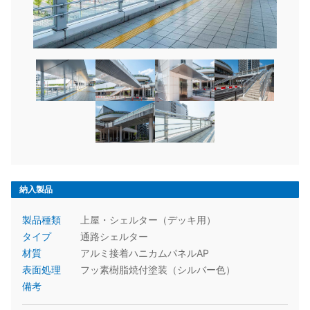
納入製品
製品種類
上屋・シェルター（デッキ用）
タイプ
通路シェルター
材質
アルミ接着ハニカムパネルAP
表面処理
フッ素樹脂焼付塗装（シルバー色）
備考